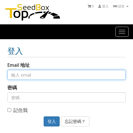
0
登入
語言
Togg
navi
登入
Email 地址
密碼
記住我
忘記密碼？