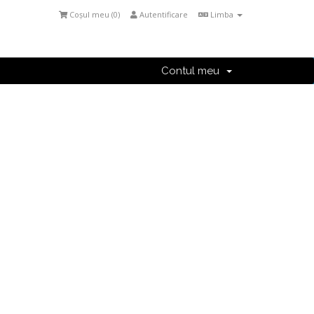
Coșul meu (
0
)
Autentificare
Limba
Contul meu