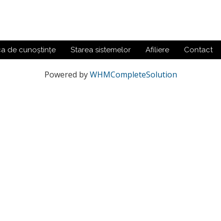
ca de cunoștințe
Starea sistemelor
Afiliere
Contact
Powered by
WHMCompleteSolution